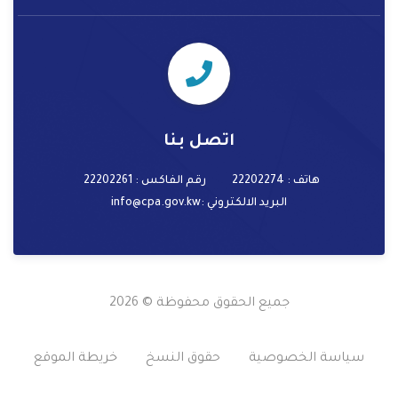
اتصل بنا
هاتف : 22202274
رقم الفاكس : 22202261
البريد الالكتروني
:info@cpa.gov.kw
جميع الحقوق محفوظة © 2026
سياسة الخصوصية
حقوق النسخ
خريطة الموقع