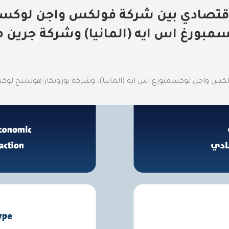
لاقتصادي بين شركة فولكس واجن لوكسمب
مبورغ اس ايه (المانيا) وشركة جرين م
لكس واجن لوكسمبورغ اس ايه (المانيا)، وشركة يوروبكار هولدينج لوكس