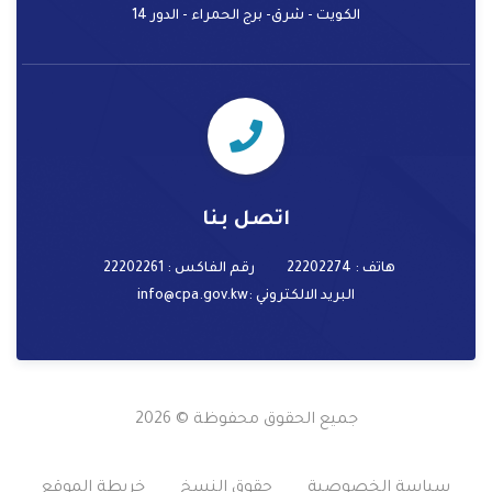
الكويت - شرق- برج الحمراء - الدور 14
اتصل بنا
هاتف : 22202274
رقم الفاكس : 22202261
البريد الالكتروني
:info@cpa.gov.kw
جميع الحقوق محفوظة © 2026
سياسة الخصوصية
حقوق النسخ
خريطة الموقع