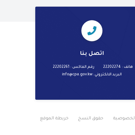
اتصل بنا
هاتف : 22202274
رقم الفاكس : 22202261
البريد الالكتروني
:info@cpa.gov.kw
لخصوصية
حقوق النسخ
خريطة الموقع