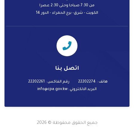
من 7:30 صباحا وحتى 2:30 عصرا
الكويت - شرق- برج الحمراء - الدور 14
اتصل بنا
هاتف : 22202274
رقم الفاكس : 22202261
البريد الالكتروني
:info@cpa.gov.kw
جميع الحقوق محفوظة © 2026