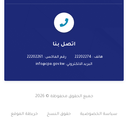
اتصل بنا
هاتف : 22202274
رقم الفاكس : 22202261
البريد الالكتروني
:info@cpa.gov.kw
جميع الحقوق محفوظة © 2026
سياسة الخصوصية
حقوق النسخ
خريطة الموقع