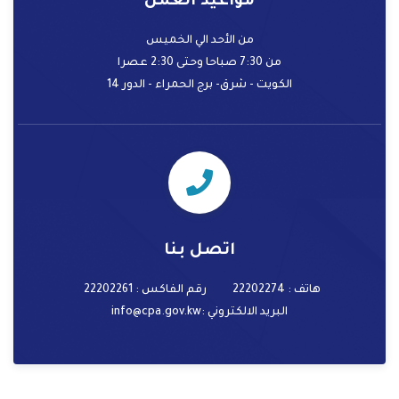
مواعيد العمل
من الأحد الي الخميس
من 7:30 صباحا وحتى 2:30 عصرا
الكويت - شرق- برج الحمراء - الدور 14
اتصل بنا
هاتف : 22202274
رقم الفاكس : 22202261
البريد الالكتروني
:info@cpa.gov.kw