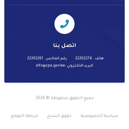
اتصل بنا
هاتف : 22202274
رقم الفاكس : 22202261
البريد الالكتروني
:info@cpa.gov.kw
جميع الحقوق محفوظة © 2026
سياسة الخصوصية
حقوق النسخ
خريطة الموقع